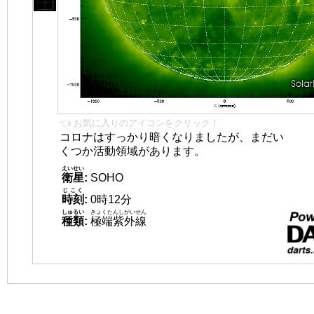
👈 お気に入りのアイコンをクリック！
コロナはすっかり暗くなりましたが、まだい
くつか活動領域があります。
えいせい
衛星
:
SOHO
じこく
時刻
:
0時12分
しゅるい
きょくたんしがいせん
種類
:
極端紫外線