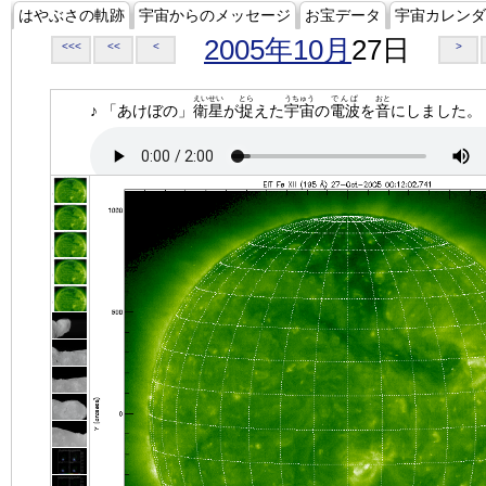
はやぶさの軌跡
宇宙からのメッセージ
お宝データ
宇宙カレンダ
2005年10月
27日
<<<
<<
<
>
えいせい
とら
うちゅう
でんぱ
おと
♪ 「あけぼの」
衛星
が
捉
えた
宇宙
の
電波
を
音
にしました。