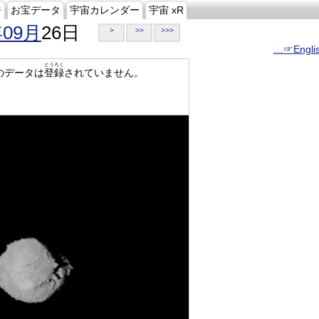
ジ
お宝データ
宇宙カレンダー
宇宙 xR
年09月
26日
>
>>
>>>
…☞Engli
とうろく
のデータは
登録
されていません。