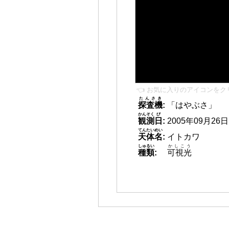
👈 お気に入りのアイコンをク
たんさき
探査機
:
「はやぶさ」
かんそく
び
観測
日
:
2005年09月26日 1
てんたいめい
天体名
:
イトカワ
しゅるい
かしこう
種類
:
可視光