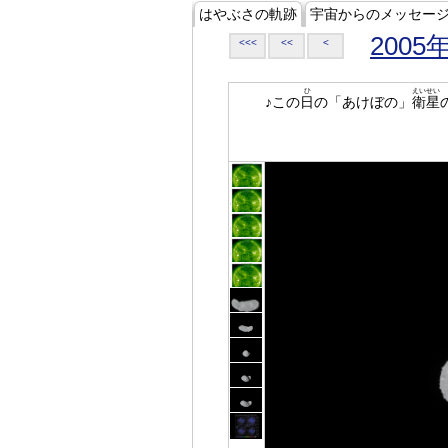
はやぶさの軌跡
宇宙からのメッセー
2005
<<<
<<
<
ひ
えいせい
♪この
日
の「あけぼの」
衛星