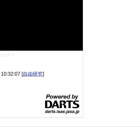
リック！
0:32:07
[
自由研究
]