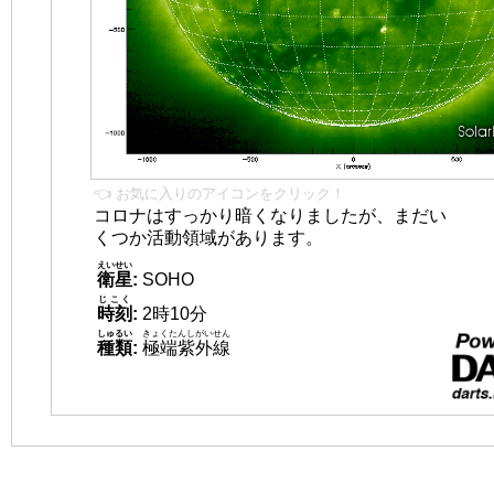
👈 お気に入りのアイコンをクリック！
コロナはすっかり暗くなりましたが、まだい
くつか活動領域があります。
えいせい
衛星
:
SOHO
じこく
時刻
:
2時10分
しゅるい
きょくたんしがいせん
種類
:
極端紫外線