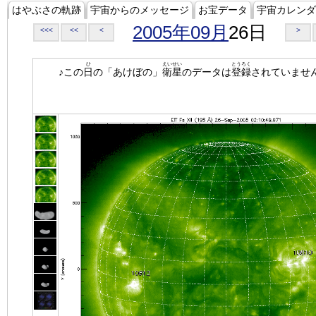
はやぶさの軌跡
宇宙からのメッセージ
お宝データ
宇宙カレンダ
2005年09月
26日
<<<
<<
<
>
ひ
えいせい
とうろく
♪この
日
の「あけぼの」
衛星
のデータは
登録
されていませ