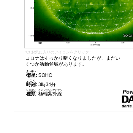
👈 お気に入りのアイコンをクリック！
コロナはすっかり暗くなりましたが、まだい
くつか活動領域があります。
えいせい
衛星
:
SOHO
じこく
時刻
:
3時34分
しゅるい
きょくたんしがいせん
種類
:
極端紫外線