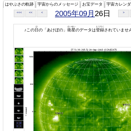
はやぶさの軌跡
宇宙からのメッセージ
お宝データ
宇宙カレンダ
2005年09月
26日
<<<
<<
<
>
ひ
えいせい
とうろく
♪この
日
の「あけぼの」
衛星
のデータは
登録
されていませ