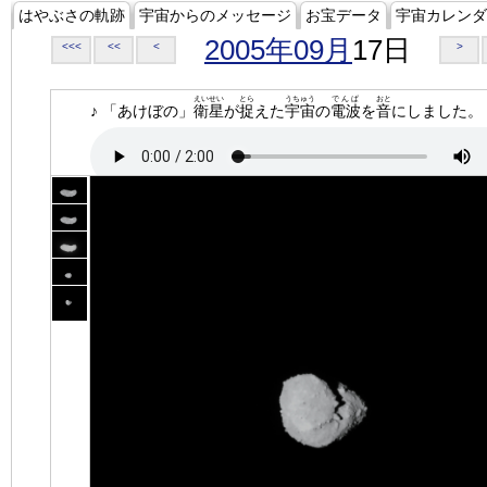
はやぶさの軌跡
宇宙からのメッセージ
お宝データ
宇宙カレンダ
2005年09月
17日
<<<
<<
<
>
えいせい
とら
うちゅう
でんぱ
おと
♪ 「あけぼの」
衛星
が
捉
えた
宇宙
の
電波
を
音
にしました。