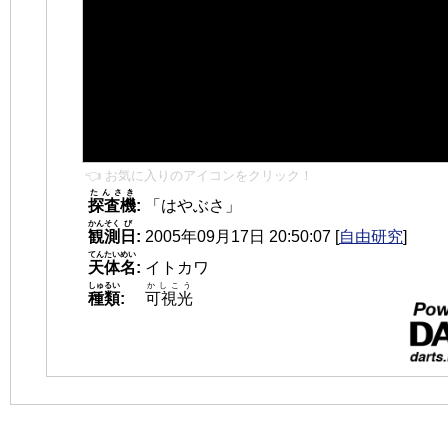
👈 お気に入りのアイコンをクリック！
たんさき
探査機
:
「はやぶさ」
かんそく
び
観測
日
:
2005年09月17日 20:50:07
[
自由研究
]
てんたいめい
天体名
:
イトカワ
しゅるい
かしこう
種類
:
可視光