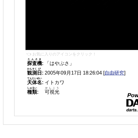
👈 お気に入りのアイコンをクリック！
たんさき
探査機
:
「はやぶさ」
かんそく
び
観測
日
:
2005年09月17日 18:26:04
[
自由研究
]
てんたいめい
天体名
:
イトカワ
しゅるい
かしこう
種類
:
可視光