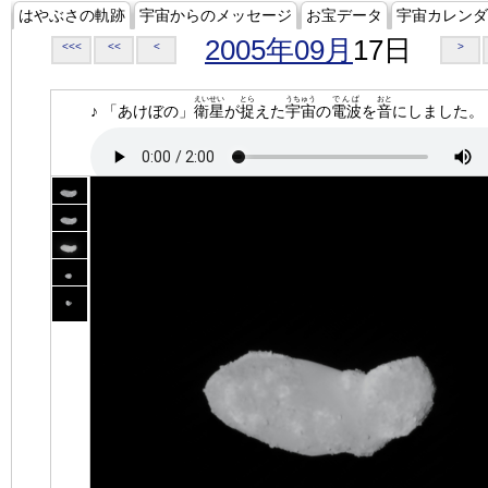
はやぶさの軌跡
宇宙からのメッセージ
お宝データ
宇宙カレンダ
2005年09月
17日
<<<
<<
<
>
えいせい
とら
うちゅう
でんぱ
おと
♪ 「あけぼの」
衛星
が
捉
えた
宇宙
の
電波
を
音
にしました。