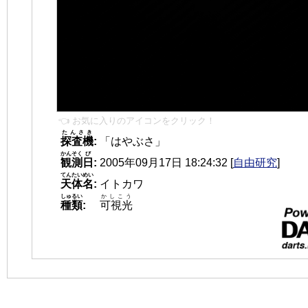
👈 お気に入りのアイコンをクリック！
たんさき
探査機
:
「はやぶさ」
かんそく
び
観測
日
:
2005年09月17日 18:24:32
[
自由研究
]
てんたいめい
天体名
:
イトカワ
しゅるい
かしこう
種類
:
可視光