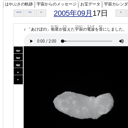
はやぶさの軌跡
宇宙からのメッセージ
お宝データ
宇宙カレンダ
2005年09月
17日
<<<
<<
<
>
えいせい
とら
うちゅう
でんぱ
おと
♪ 「あけぼの」
衛星
が
捉
えた
宇宙
の
電波
を
音
にしました。