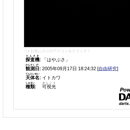
👈 お気に入りのアイコンをクリック！
たんさき
探査機
:
「はやぶさ」
かんそく
び
観測
日
:
2005年09月17日 18:24:32
[
自由研究
]
てんたいめい
天体名
:
イトカワ
しゅるい
かしこう
種類
:
可視光