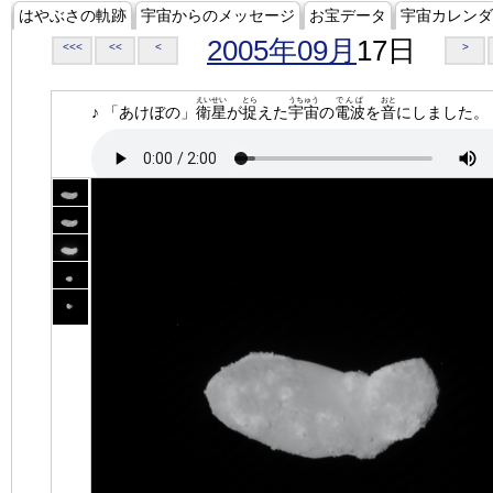
はやぶさの軌跡
宇宙からのメッセージ
お宝データ
宇宙カレンダ
2005年09月
17日
<<<
<<
<
>
えいせい
とら
うちゅう
でんぱ
おと
♪ 「あけぼの」
衛星
が
捉
えた
宇宙
の
電波
を
音
にしました。