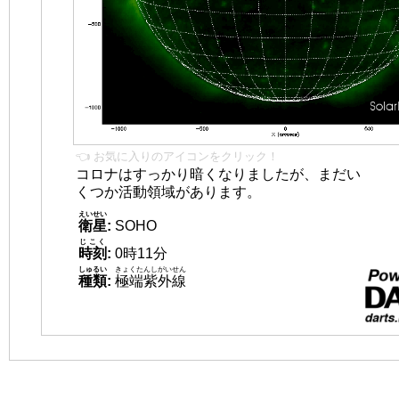
👈 お気に入りのアイコンをクリック！
コロナはすっかり暗くなりましたが、まだい
くつか活動領域があります。
えいせい
衛星
:
SOHO
じこく
時刻
:
0時11分
しゅるい
きょくたんしがいせん
種類
:
極端紫外線