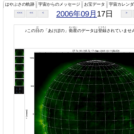
はやぶさの軌跡
宇宙からのメッセージ
お宝データ
宇宙カレンダ
2006年09月
17日
<<<
<<
<
>
ひ
えいせい
とうろく
♪この
日
の「あけぼの」
衛星
のデータは
登録
されていませ