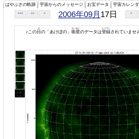
はやぶさの軌跡
宇宙からのメッセージ
お宝データ
宇宙カレンダ
2006年09月
17日
<<<
<<
<
>
ひ
えいせい
とうろく
♪この
日
の「あけぼの」
衛星
のデータは
登録
されていませ