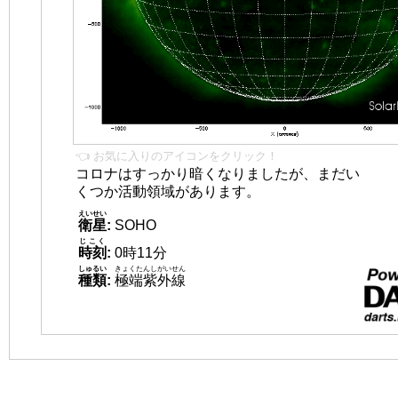
👈 お気に入りのアイコンをクリック！
コロナはすっかり暗くなりましたが、まだい
くつか活動領域があります。
えいせい
衛星
:
SOHO
じこく
時刻
:
0時11分
しゅるい
きょくたんしがいせん
種類
:
極端紫外線