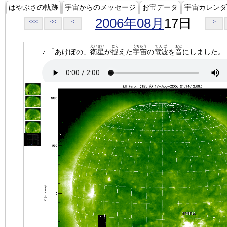
はやぶさの軌跡
宇宙からのメッセージ
お宝データ
宇宙カレンダ
2006年08月
17日
<<<
<<
<
>
えいせい
とら
うちゅう
でんぱ
おと
♪ 「あけぼの」
衛星
が
捉
えた
宇宙
の
電波
を
音
にしました。