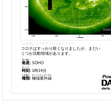
👈 お気に入りのアイコンをクリック！
コロナはすっかり暗くなりましたが、まだい
くつか活動領域があります。
えいせい
衛星
:
SOHO
じこく
時刻
:
1時14分
しゅるい
きょくたんしがいせん
種類
:
極端紫外線