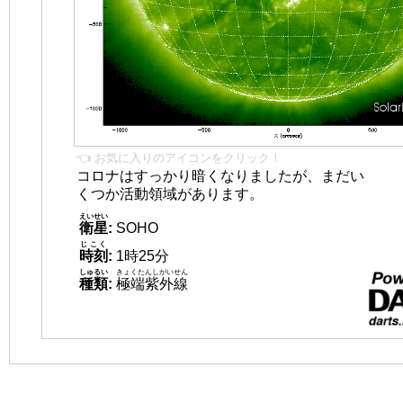
👈 お気に入りのアイコンをクリック！
コロナはすっかり暗くなりましたが、まだい
くつか活動領域があります。
えいせい
衛星
:
SOHO
じこく
時刻
:
1時25分
しゅるい
きょくたんしがいせん
種類
:
極端紫外線