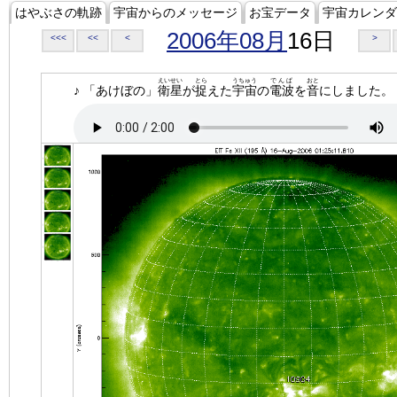
はやぶさの軌跡
宇宙からのメッセージ
お宝データ
宇宙カレンダ
2006年08月
16日
<<<
<<
<
>
えいせい
とら
うちゅう
でんぱ
おと
♪ 「あけぼの」
衛星
が
捉
えた
宇宙
の
電波
を
音
にしました。