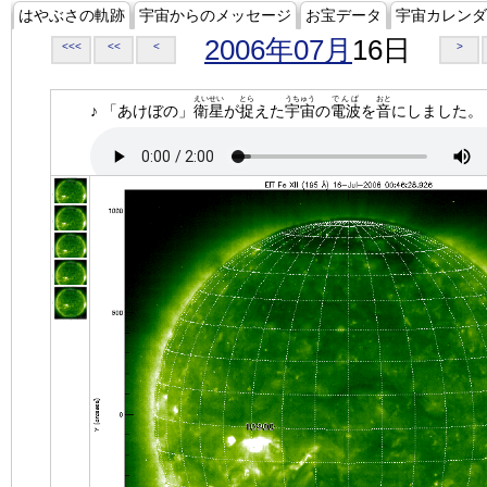
はやぶさの軌跡
宇宙からのメッセージ
お宝データ
宇宙カレンダ
2006年07月
16日
<<<
<<
<
>
えいせい
とら
うちゅう
でんぱ
おと
♪ 「あけぼの」
衛星
が
捉
えた
宇宙
の
電波
を
音
にしました。