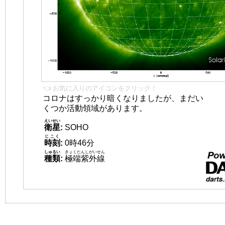
👈 お気に入りのアイコンをクリック！
コロナはすっかり暗くなりましたが、まだい
くつか活動領域があります。
えいせい
衛星
:
SOHO
じこく
時刻
:
0時46分
しゅるい
きょくたんしがいせん
種類
:
極端紫外線