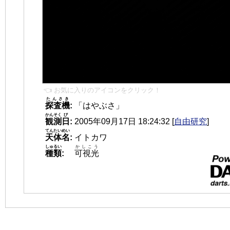
👈 お気に入りのアイコンをクリック！
たんさき
探査機
:
「はやぶさ」
かんそく
び
観測
日
:
2005年09月17日 18:24:32
[
自由研究
]
てんたいめい
天体名
:
イトカワ
しゅるい
かしこう
種類
:
可視光