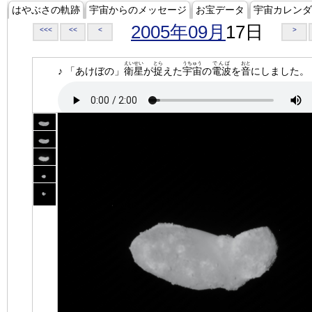
はやぶさの軌跡
宇宙からのメッセージ
お宝データ
宇宙カレンダ
2005年09月
17日
<<<
<<
<
>
えいせい
とら
うちゅう
でんぱ
おと
♪ 「あけぼの」
衛星
が
捉
えた
宇宙
の
電波
を
音
にしました。