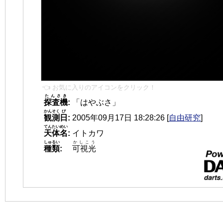
👈 お気に入りのアイコンをクリック！
たんさき
探査機
:
「はやぶさ」
かんそく
び
観測
日
:
2005年09月17日 18:28:26
[
自由研究
]
てんたいめい
天体名
:
イトカワ
しゅるい
かしこう
種類
:
可視光