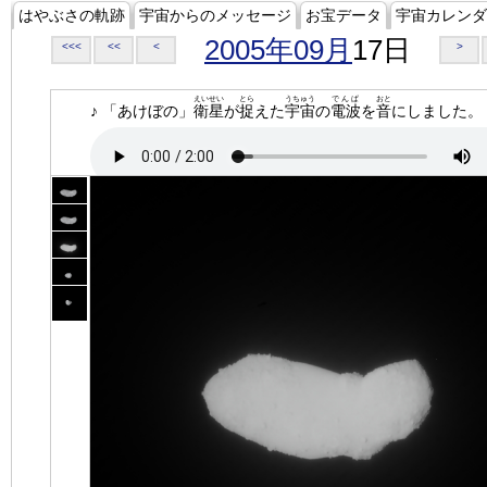
はやぶさの軌跡
宇宙からのメッセージ
お宝データ
宇宙カレンダ
2005年09月
17日
<<<
<<
<
>
えいせい
とら
うちゅう
でんぱ
おと
♪ 「あけぼの」
衛星
が
捉
えた
宇宙
の
電波
を
音
にしました。