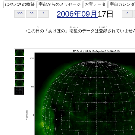
はやぶさの軌跡
宇宙からのメッセージ
お宝データ
宇宙カレンダ
2006年09月
17日
<<<
<<
<
>
ひ
えいせい
とうろく
♪この
日
の「あけぼの」
衛星
のデータは
登録
されていませ