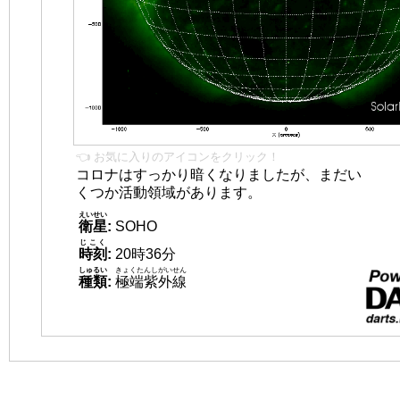
👈 お気に入りのアイコンをクリック！
コロナはすっかり暗くなりましたが、まだい
くつか活動領域があります。
えいせい
衛星
:
SOHO
じこく
時刻
:
20時36分
しゅるい
きょくたんしがいせん
種類
:
極端紫外線