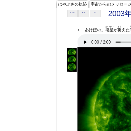
はやぶさの軌跡
宇宙からのメッセー
2003
<<<
<<
<
えいせい
とら
♪ 「あけぼの」
衛星
が
捉
えた