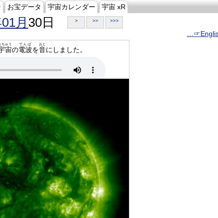
ジ
お宝データ
宇宙カレンダー
宇宙 xR
年01月
30日
>
>>
>>>
…☞Engli
うちゅう
でんぱ
おと
宇宙
の
電波
を
音
にしました。