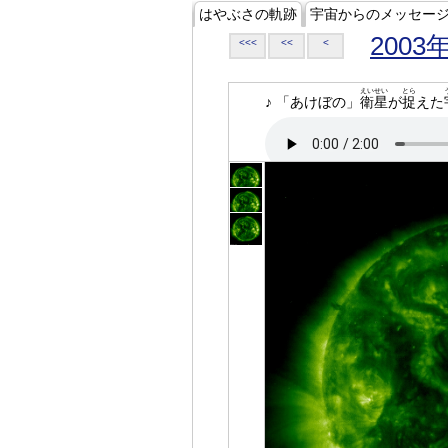
はやぶさの軌跡
宇宙からのメッセー
2003
<<<
<<
<
えいせい
とら
♪ 「あけぼの」
衛星
が
捉
えた