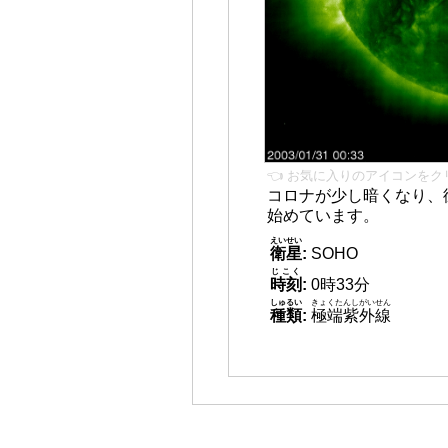
👈 お気に入りのアイコンをク
コロナが少し暗くなり、
始めています。
えいせい
衛星
:
SOHO
じこく
時刻
:
0時33分
しゅるい
きょくたんしがいせん
種類
:
極端紫外線