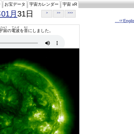
ジ
お宝データ
宇宙カレンダー
宇宙 xR
年01月
31日
>
>>
>>>
…☞Engli
うちゅう
でんぱ
おと
宇宙
の
電波
を
音
にしました。