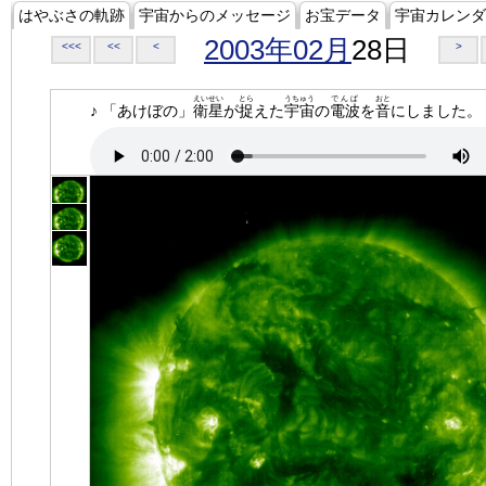
はやぶさの軌跡
宇宙からのメッセージ
お宝データ
宇宙カレンダ
2003年02月
28日
<<<
<<
<
>
えいせい
とら
うちゅう
でんぱ
おと
♪ 「あけぼの」
衛星
が
捉
えた
宇宙
の
電波
を
音
にしました。