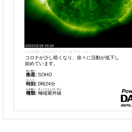
👈 お気に入りのアイコンをクリック！
コロナが少し暗くなり、徐々に活動が低下し
始めています。
えいせい
衛星
:
SOHO
じこく
時刻
:
0時24分
しゅるい
きょくたんしがいせん
種類
:
極端紫外線