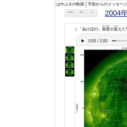
はやぶさの軌跡
宇宙からのメッセー
2004
<<<
<<
<
えいせい
とら
♪ 「あけぼの」
衛星
が
捉
えた