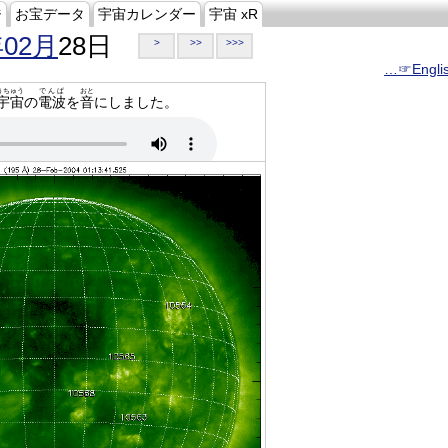
ジ
お宝データ
宇宙カレンダー
宇宙 xR
年02月
28日
>
>>
>>>
…☞Engli
うちゅう
でんぱ
おと
宇宙
の
電波
を
音
にしました。