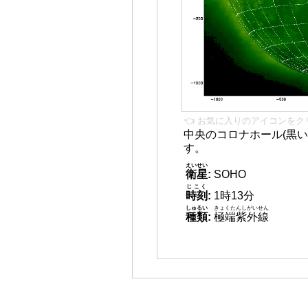
👈 お気に入りのアイコンをク
中央のコロナホール(黒い
す。
えいせい
衛星
:
SOHO
じこく
時刻
:
1時13分
しゅるい
きょくたんしがいせん
種類
:
極端紫外線