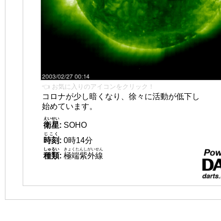
👈 お気に入りのアイコンをクリック！
コロナが少し暗くなり、徐々に活動が低下し
始めています。
えいせい
衛星
:
SOHO
じこく
時刻
:
0時14分
しゅるい
きょくたんしがいせん
種類
:
極端紫外線