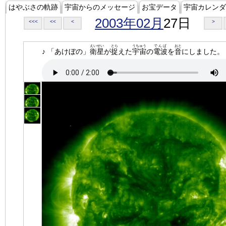
はやぶさの軌跡
宇宙からのメッセージ
お宝データ
宇宙カレンダ
2003年02月
27日
<<<
<<
<
>
えいせい
とら
うちゅう
でんぱ
おと
♪ 「あけぼの」
衛星
が
捉
えた
宇宙
の
電波
を
音
にしました。