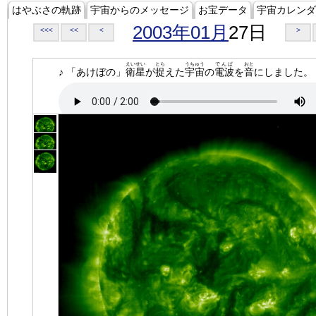
はやぶさの軌跡
宇宙からのメッセージ
お宝データ
宇宙カレンダ
2003年01月
27日
<<<
<<
<
>
えいせい
とら
うちゅう
でんぱ
おと
♪ 「あけぼの」
衛星
が
捉
えた
宇宙
の
電波
を
音
にしました。