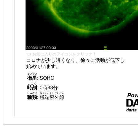
👈 お気に入りのアイコンをクリック！
コロナが少し暗くなり、徐々に活動が低下し
始めています。
えいせい
衛星
:
SOHO
じこく
時刻
:
0時33分
しゅるい
きょくたんしがいせん
種類
:
極端紫外線