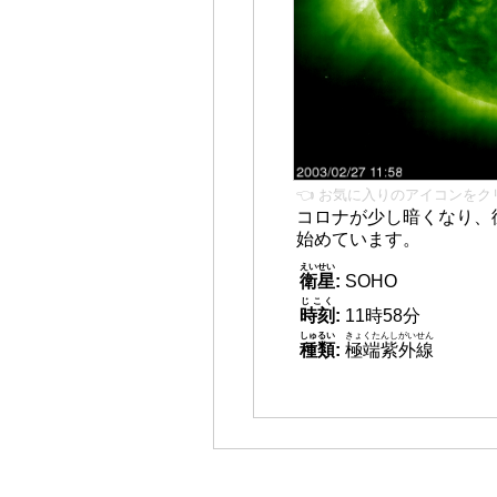
👈 お気に入りのアイコンをク
コロナが少し暗くなり、
始めています。
えいせい
衛星
:
SOHO
じこく
時刻
:
11時58分
しゅるい
きょくたんしがいせん
種類
:
極端紫外線