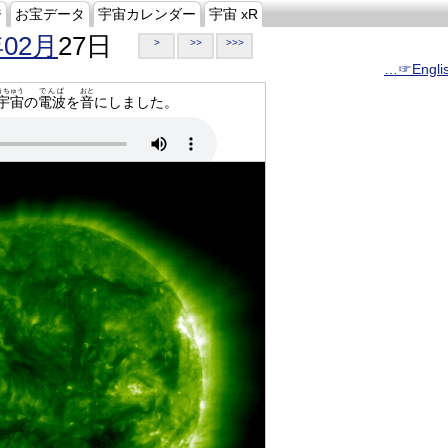
ジ
お宝データ
宇宙カレンダー
宇宙 xR
年02月
27日
>
>>
>>>
…☞Engli
うちゅう
でんぱ
おと
宇宙
の
電波
を
音
にしました。