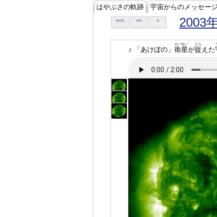
はやぶさの軌跡
宇宙からのメッセー
2003
<<<
<<
<
えいせい
とら
♪ 「あけぼの」
衛星
が
捉
えた