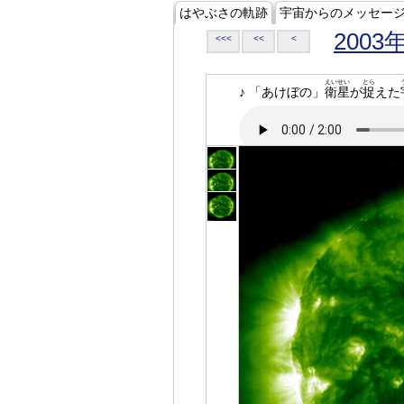
はやぶさの軌跡
宇宙からのメッセー
2003
<<<
<<
<
えいせい
とら
♪ 「あけぼの」
衛星
が
捉
えた