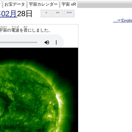
ジ
お宝データ
宇宙カレンダー
宇宙 xR
年02月
28日
>
>>
>>>
…☞Engli
うちゅう
でんぱ
おと
宇宙
の
電波
を
音
にしました。