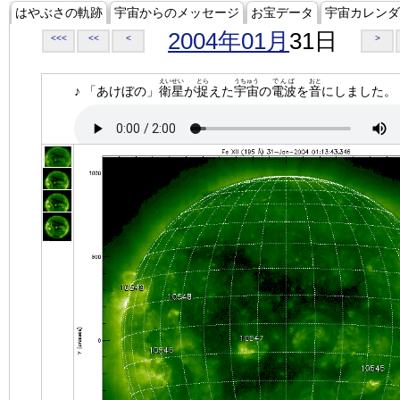
はやぶさの軌跡
宇宙からのメッセージ
お宝データ
宇宙カレンダ
2004年01月
31日
<<<
<<
<
>
えいせい
とら
うちゅう
でんぱ
おと
♪ 「あけぼの」
衛星
が
捉
えた
宇宙
の
電波
を
音
にしました。