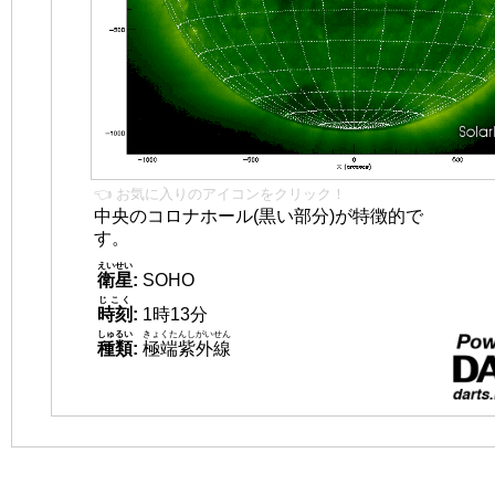
👈 お気に入りのアイコンをクリック！
中央のコロナホール(黒い部分)が特徴的で
す。
えいせい
衛星
:
SOHO
じこく
時刻
:
1時13分
しゅるい
きょくたんしがいせん
種類
:
極端紫外線