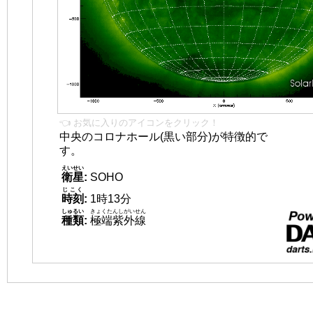
👈 お気に入りのアイコンをクリック！
中央のコロナホール(黒い部分)が特徴的で
す。
えいせい
衛星
:
SOHO
じこく
時刻
:
1時13分
しゅるい
きょくたんしがいせん
種類
:
極端紫外線