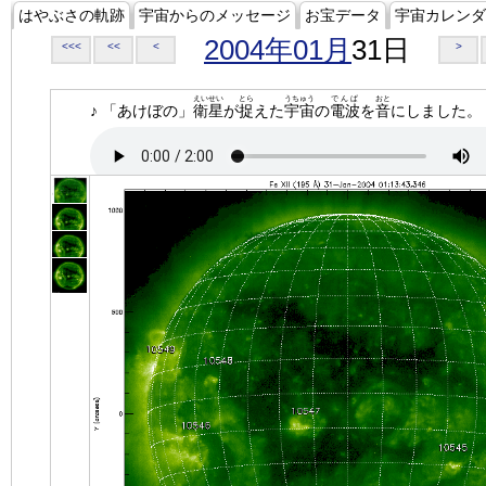
はやぶさの軌跡
宇宙からのメッセージ
お宝データ
宇宙カレンダ
2004年01月
31日
<<<
<<
<
>
えいせい
とら
うちゅう
でんぱ
おと
♪ 「あけぼの」
衛星
が
捉
えた
宇宙
の
電波
を
音
にしました。