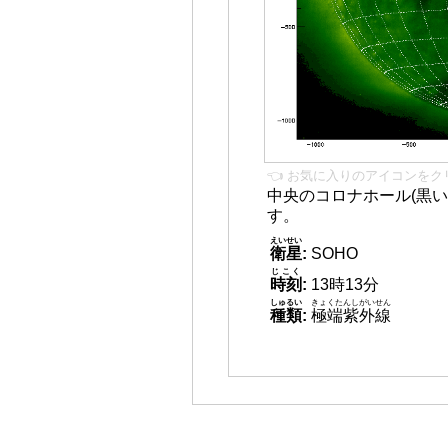
👈 お気に入りのアイコンをク
中央のコロナホール(黒い
す。
えいせい
衛星
:
SOHO
じこく
時刻
:
13時13分
しゅるい
きょくたんしがいせん
種類
:
極端紫外線