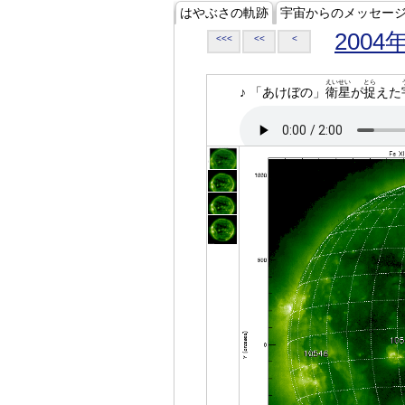
はやぶさの軌跡
宇宙からのメッセー
2004
<<<
<<
<
えいせい
とら
♪ 「あけぼの」
衛星
が
捉
えた