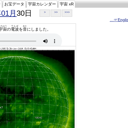
ジ
お宝データ
宇宙カレンダー
宇宙 xR
年01月
30日
>
>>
>>>
…☞Engli
うちゅう
でんぱ
おと
宇宙
の
電波
を
音
にしました。