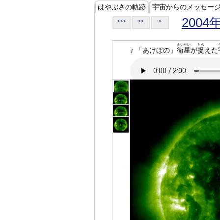
はやぶさの軌跡
宇宙からのメッセー
2004
<<<
<<
<
えいせい
とら
♪ 「あけぼの」
衛星
が
捉
えた