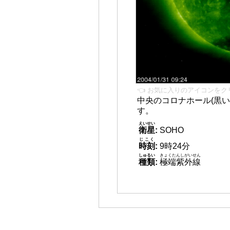
👈 お気に入りのアイコンをク
中央のコロナホール(黒い
す。
えいせい
衛星
:
SOHO
じこく
時刻
:
9時24分
しゅるい
きょくたんしがいせん
種類
:
極端紫外線