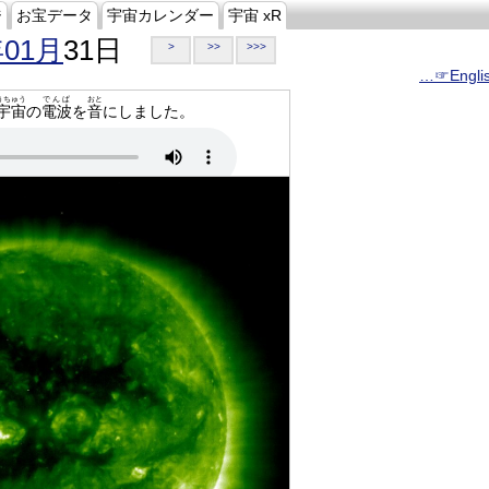
ジ
お宝データ
宇宙カレンダー
宇宙 xR
年01月
31日
>
>>
>>>
…☞Engli
うちゅう
でんぱ
おと
宇宙
の
電波
を
音
にしました。