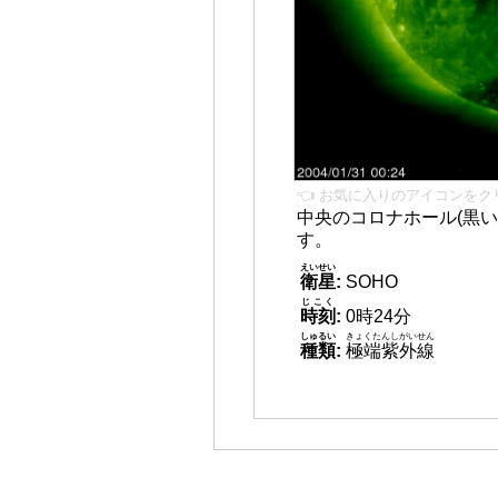
👈 お気に入りのアイコンをク
中央のコロナホール(黒い
す。
えいせい
衛星
:
SOHO
じこく
時刻
:
0時24分
しゅるい
きょくたんしがいせん
種類
:
極端紫外線