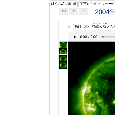
はやぶさの軌跡
宇宙からのメッセー
2004
<<<
<<
<
えいせい
とら
♪ 「あけぼの」
衛星
が
捉
えた