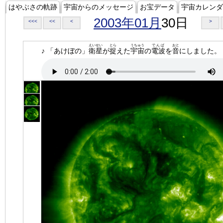
はやぶさの軌跡
宇宙からのメッセージ
お宝データ
宇宙カレンダ
2003年01月
30日
<<<
<<
<
>
えいせい
とら
うちゅう
でんぱ
おと
♪ 「あけぼの」
衛星
が
捉
えた
宇宙
の
電波
を
音
にしました。