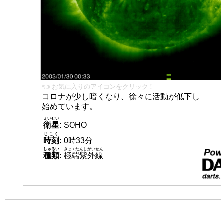
👈 お気に入りのアイコンをクリック！
コロナが少し暗くなり、徐々に活動が低下し
始めています。
えいせい
衛星
:
SOHO
じこく
時刻
:
0時33分
しゅるい
きょくたんしがいせん
種類
:
極端紫外線