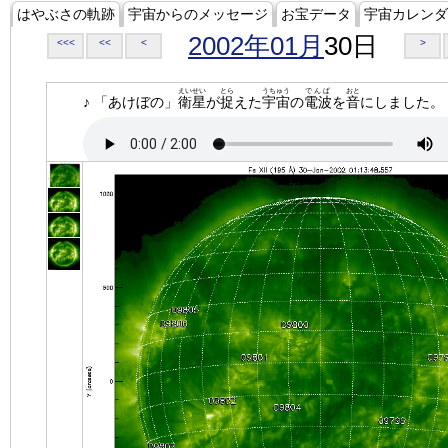
はやぶさの軌跡
宇宙からのメッセージ
お宝データ
宇宙カレンダ
2002年01月
30日
<<<
<<
<
>
えいせい
とら
うちゅう
でんぱ
おと
♪ 「あけぼの」
衛星
が
捉
えた
宇宙
の
電波
を
音
にしました。