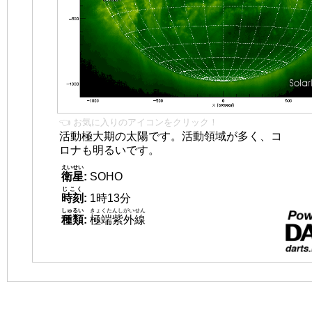
👈 お気に入りのアイコンをクリック！
活動極大期の太陽です。活動領域が多く、コ
ロナも明るいです。
えいせい
衛星
:
SOHO
じこく
時刻
:
1時13分
しゅるい
きょくたんしがいせん
種類
:
極端紫外線