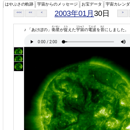
はやぶさの軌跡
宇宙からのメッセージ
お宝データ
宇宙カレンダ
2003年01月
30日
<<<
<<
<
>
えいせい
とら
うちゅう
でんぱ
おと
♪ 「あけぼの」
衛星
が
捉
えた
宇宙
の
電波
を
音
にしました。