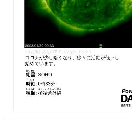
👈 お気に入りのアイコンをクリック！
コロナが少し暗くなり、徐々に活動が低下し
始めています。
えいせい
衛星
:
SOHO
じこく
時刻
:
0時33分
しゅるい
きょくたんしがいせん
種類
:
極端紫外線