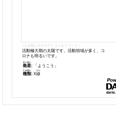
👈 お気に入りのアイコンをクリック！
活動極大期の太陽です。活動領域が多く、コ
ロナも明るいです。
えいせい
衛星
:
「ようこう」
しゅるい
せん
種類
:
X
線