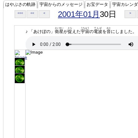
はやぶさの軌跡
宇宙からのメッセージ
お宝データ
宇宙カレンダ
2001年01月
30日
<<<
<<
<
>
えいせい
とら
うちゅう
でんぱ
おと
♪ 「あけぼの」
衛星
が
捉
えた
宇宙
の
電波
を
音
にしました。