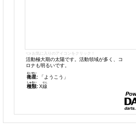
👈 お気に入りのアイコンをクリック！
活動極大期の太陽です。活動領域が多く、コ
ロナも明るいです。
えいせい
衛星
:
「ようこう」
しゅるい
せん
種類
:
X
線