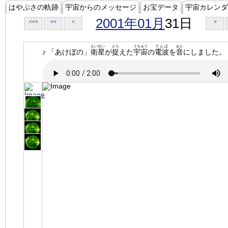
はやぶさの軌跡
宇宙からのメッセージ
お宝データ
宇宙カレンダ
2001年01月
31日
<<<
<<
<
>
えいせい
とら
うちゅう
でんぱ
おと
♪ 「あけぼの」
衛星
が
捉
えた
宇宙
の
電波
を
音
にしました。