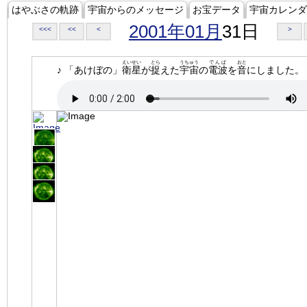
はやぶさの軌跡
宇宙からのメッセージ
お宝データ
宇宙カレンダ
2001年01月
31日
<<<
<<
<
>
えいせい
とら
うちゅう
でんぱ
おと
♪ 「あけぼの」
衛星
が
捉
えた
宇宙
の
電波
を
音
にしました。