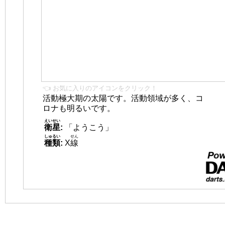
👈 お気に入りのアイコンをクリック！
活動極大期の太陽です。活動領域が多く、コ
ロナも明るいです。
えいせい
衛星
:
「ようこう」
しゅるい
せん
種類
:
X
線