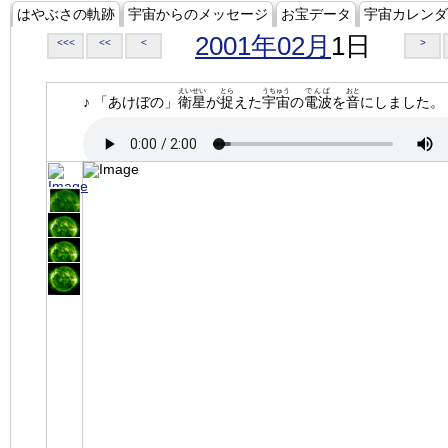
はやぶさの軌跡
宇宙からのメッセージ
お宝データ
宇宙カレンダ
2001年02月
1日
<<<
<<
<
>
えいせい
とら
うちゅう
でんぱ
おと
♪ 「あけぼの」
衛星
が
捉
えた
宇宙
の
電波
を
音
にしました。