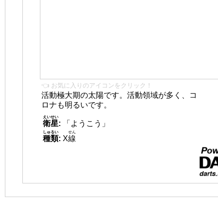
👈 お気に入りのアイコンをクリック！
活動極大期の太陽です。活動領域が多く、コ
ロナも明るいです。
えいせい
衛星
:
「ようこう」
しゅるい
せん
種類
:
X
線