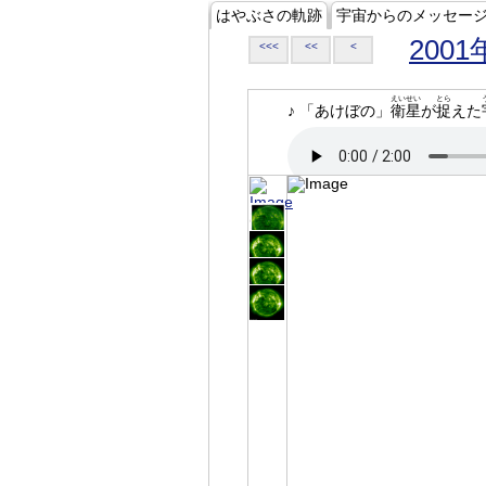
はやぶさの軌跡
宇宙からのメッセー
2001
<<<
<<
<
えいせい
とら
♪ 「あけぼの」
衛星
が
捉
えた