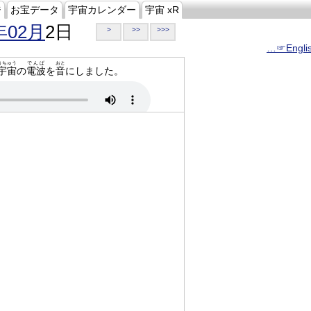
ジ
お宝データ
宇宙カレンダー
宇宙 xR
年02月
2日
>
>>
>>>
…☞Engli
うちゅう
でんぱ
おと
宇宙
の
電波
を
音
にしました。