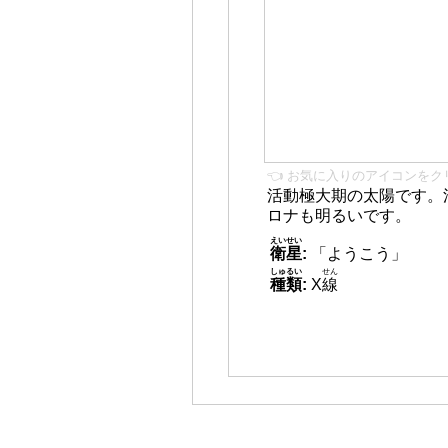
👈 お気に入りのアイコンをク
活動極大期の太陽です。
ロナも明るいです。
えいせい
衛星
:
「ようこう」
しゅるい
せん
種類
:
X
線