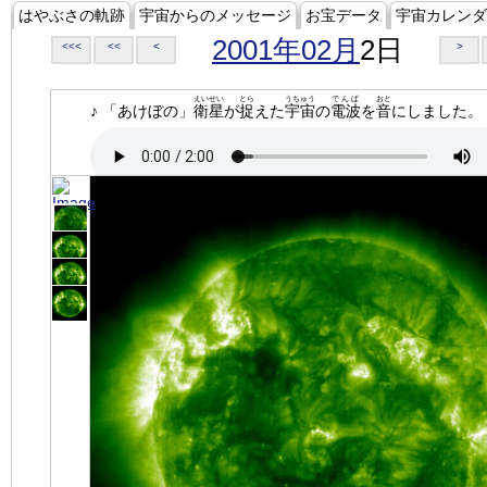
はやぶさの軌跡
宇宙からのメッセージ
お宝データ
宇宙カレンダ
2001年02月
2日
<<<
<<
<
>
えいせい
とら
うちゅう
でんぱ
おと
♪ 「あけぼの」
衛星
が
捉
えた
宇宙
の
電波
を
音
にしました。