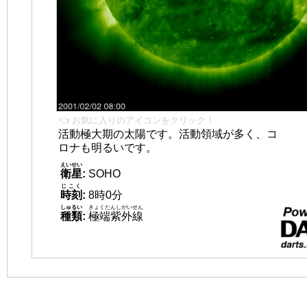
👈 お気に入りのアイコンをクリック！
活動極大期の太陽です。活動領域が多く、コ
ロナも明るいです。
えいせい
衛星
:
SOHO
じこく
時刻
:
8時0分
しゅるい
きょくたんしがいせん
種類
:
極端紫外線