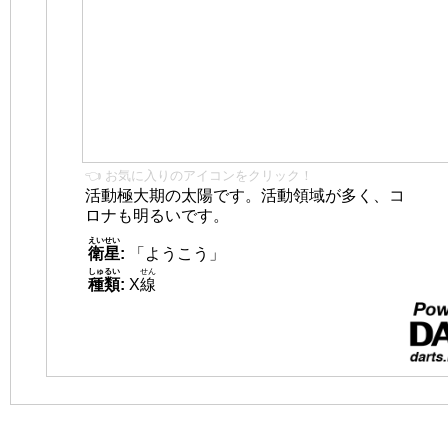
👈 お気に入りのアイコンをクリック！
活動極大期の太陽です。活動領域が多く、コ
ロナも明るいです。
えいせい
衛星
:
「ようこう」
しゅるい
せん
種類
:
X
線