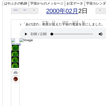
はやぶさの軌跡
宇宙からのメッセージ
お宝データ
宇宙カレンダ
2000年02月
2日
<<<
<<
<
>
えいせい
とら
うちゅう
でんぱ
おと
♪ 「あけぼの」
衛星
が
捉
えた
宇宙
の
電波
を
音
にしました。