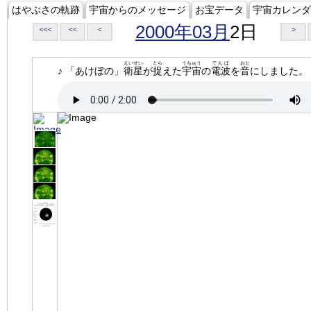
はやぶさの軌跡
宇宙からのメッセージ
お宝データ
宇宙カレンダ
2000年03月
2日
<<<
<<
<
>
えいせい
とら
うちゅう
でんぱ
おと
♪ 「あけぼの」
衛星
が
捉
えた
宇宙
の
電波
を
音
にしました。