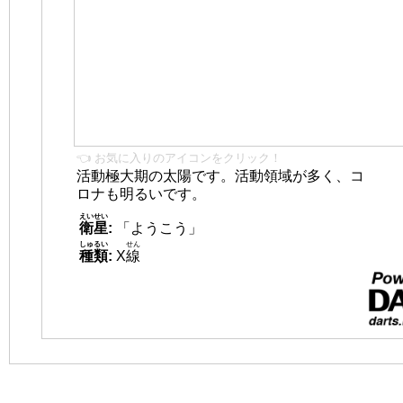
👈 お気に入りのアイコンをクリック！
活動極大期の太陽です。活動領域が多く、コ
ロナも明るいです。
えいせい
衛星
:
「ようこう」
しゅるい
せん
種類
:
X
線