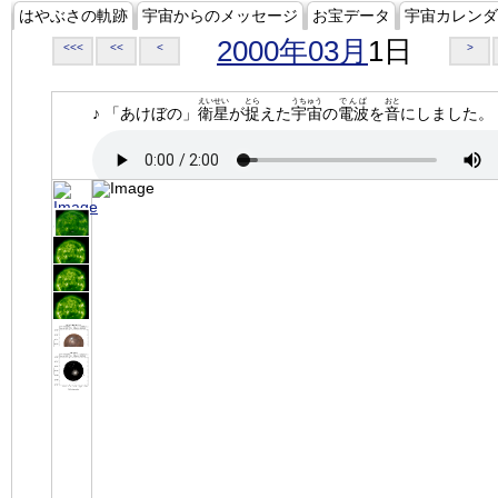
はやぶさの軌跡
宇宙からのメッセージ
お宝データ
宇宙カレンダ
2000年03月
1日
<<<
<<
<
>
えいせい
とら
うちゅう
でんぱ
おと
♪ 「あけぼの」
衛星
が
捉
えた
宇宙
の
電波
を
音
にしました。