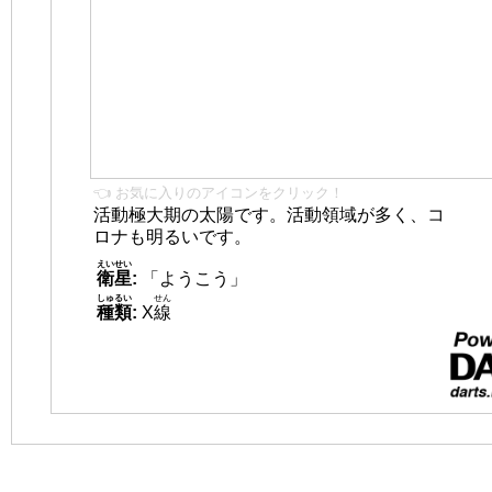
👈 お気に入りのアイコンをクリック！
活動極大期の太陽です。活動領域が多く、コ
ロナも明るいです。
えいせい
衛星
:
「ようこう」
しゅるい
せん
種類
:
X
線