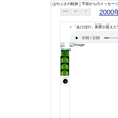
はやぶさの軌跡
宇宙からのメッセー
2000
<<<
<<
<
えいせい
とら
♪ 「あけぼの」
衛星
が
捉
えた