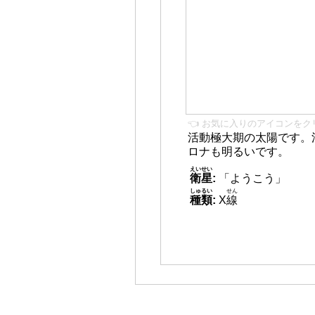
👈 お気に入りのアイコンをク
活動極大期の太陽です。
ロナも明るいです。
えいせい
衛星
:
「ようこう」
しゅるい
せん
種類
:
X
線