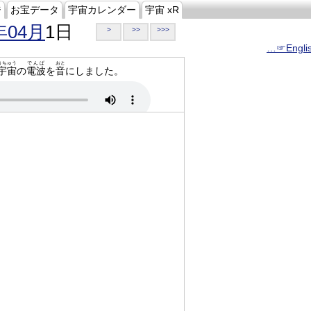
ジ
お宝データ
宇宙カレンダー
宇宙 xR
年04月
1日
>
>>
>>>
…☞Engli
うちゅう
でんぱ
おと
宇宙
の
電波
を
音
にしました。