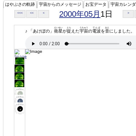
はやぶさの軌跡
宇宙からのメッセージ
お宝データ
宇宙カレンダ
2000年05月
1日
<<<
<<
<
>
えいせい
とら
うちゅう
でんぱ
おと
♪ 「あけぼの」
衛星
が
捉
えた
宇宙
の
電波
を
音
にしました。