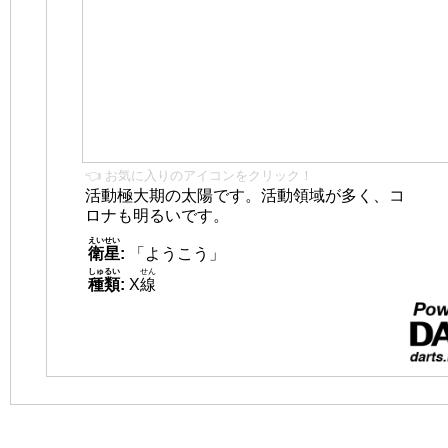
👈 お気に入りのアイコンをクリック！
活動極大期の太陽です。活動領域が多く、コ
ロナも明るいです。
えいせい
衛星
:
「ようこう」
しゅるい
せん
種類
:
X
線