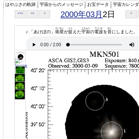
はやぶさの軌跡
宇宙からのメッセージ
お宝データ
宇宙カレンダ
2000年03月
2日
<<<
<<
<
>
えいせい
とら
うちゅう
でんぱ
おと
♪ 「あけぼの」
衛星
が
捉
えた
宇宙
の
電波
を
音
にしました。