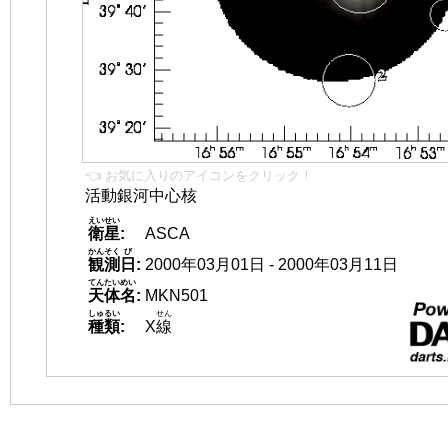
👈 お気に入りのアイコンをクリック！
活動銀河中心核
えいせい
衛星
:
ASCA
かんそく
び
観測
日
:
2000年03月01日 - 2000年03月11日
てんたいめい
天体名
:
MKN501
しゅるい
せん
種類
:
X
線