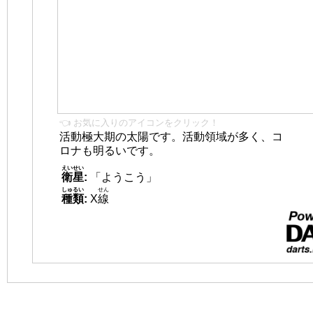
👈 お気に入りのアイコンをクリック！
活動極大期の太陽です。活動領域が多く、コ
ロナも明るいです。
えいせい
衛星
:
「ようこう」
しゅるい
せん
種類
:
X
線