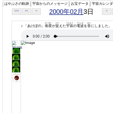
はやぶさの軌跡
宇宙からのメッセージ
お宝データ
宇宙カレンダ
2000年02月
3日
<<<
<<
<
>
えいせい
とら
うちゅう
でんぱ
おと
♪ 「あけぼの」
衛星
が
捉
えた
宇宙
の
電波
を
音
にしました。