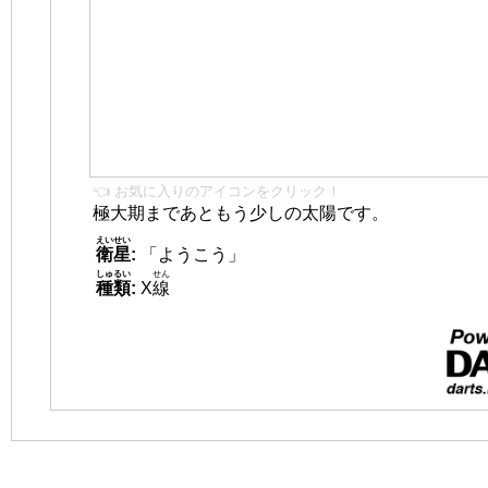
👈 お気に入りのアイコンをクリック！
極大期まであともう少しの太陽です。
えいせい
衛星
:
「ようこう」
しゅるい
せん
種類
:
X
線