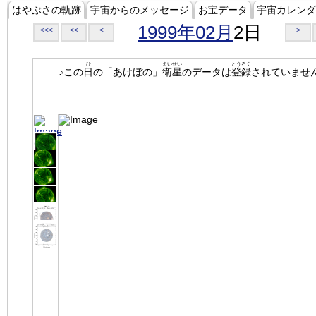
はやぶさの軌跡
宇宙からのメッセージ
お宝データ
宇宙カレンダ
1999年02月
2日
<<<
<<
<
>
ひ
えいせい
とうろく
♪この
日
の「あけぼの」
衛星
のデータは
登録
されていませ