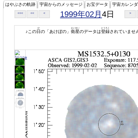
はやぶさの軌跡
宇宙からのメッセージ
お宝データ
宇宙カレンダ
1999年02月
4日
<<<
<<
<
>
ひ
えいせい
とうろく
♪この
日
の「あけぼの」
衛星
のデータは
登録
されていませ