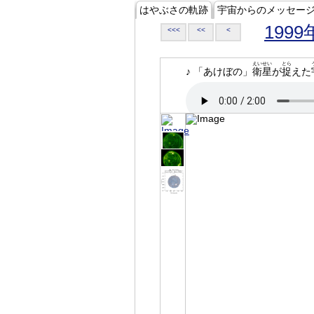
はやぶさの軌跡
宇宙からのメッセー
1999
<<<
<<
<
えいせい
とら
♪ 「あけぼの」
衛星
が
捉
えた