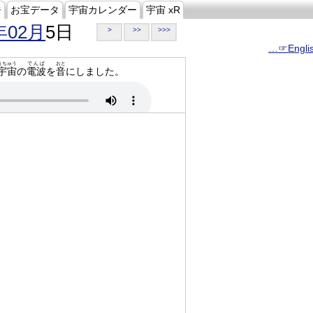
ジ
お宝データ
宇宙カレンダー
宇宙 xR
年02月
5日
>
>>
>>>
…☞Engli
うちゅう
でんぱ
おと
宇宙
の
電波
を
音
にしました。