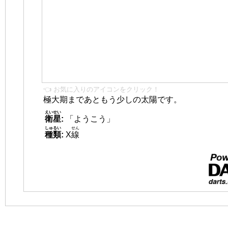
👈 お気に入りのアイコンをクリック！
極大期まであともう少しの太陽です。
えいせい
衛星
:
「ようこう」
しゅるい
せん
種類
:
X
線