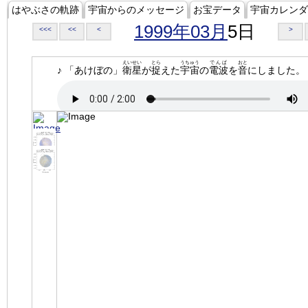
はやぶさの軌跡
宇宙からのメッセージ
お宝データ
宇宙カレンダ
1999年03月
5日
<<<
<<
<
>
えいせい
とら
うちゅう
でんぱ
おと
♪ 「あけぼの」
衛星
が
捉
えた
宇宙
の
電波
を
音
にしました。