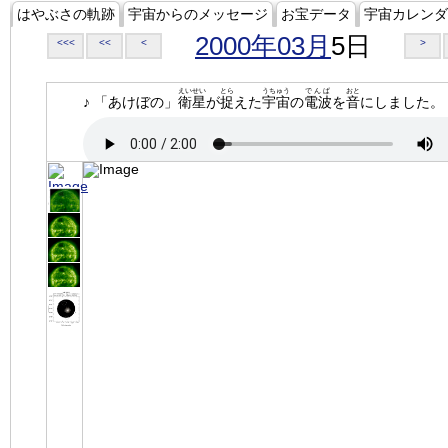
はやぶさの軌跡
宇宙からのメッセージ
お宝データ
宇宙カレンダ
2000年03月
5日
<<<
<<
<
>
えいせい
とら
うちゅう
でんぱ
おと
♪ 「あけぼの」
衛星
が
捉
えた
宇宙
の
電波
を
音
にしました。