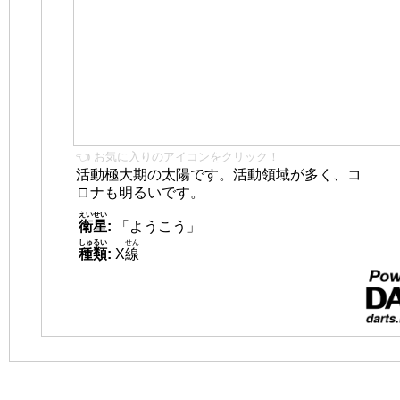
👈 お気に入りのアイコンをクリック！
活動極大期の太陽です。活動領域が多く、コ
ロナも明るいです。
えいせい
衛星
:
「ようこう」
しゅるい
せん
種類
:
X
線